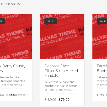
ALL 9 RESULTS
E!
SALE!
SALE!
k Darcy Chunky
Dezorae Silver
Faux 
es
Glitter Strap Heeled
Boot
Sandals
ntesque habitant
Pellent
 tristique senectus
morbi t
Pellentesque habitant
tus et malesuada
et netu
morbi tristique senectus
 ac turpis egestas.
fames a
et netus et malesuada
bulum tortor quam,
Vestibu
Original
Current
fames ac turpis egestas.
.00
£
35.00
£
59.0
t vitae, ultricies
feugiat 
Vestibulum tortor quam,
price
price
Original
Current
Rated
£
89.00
£
79.00
 tempor sit amet,
eget, t
feugiat vitae, ultricies
4.50
was:
is:
price
price
out of 5
Donec eu libero sit
ante. D
eget, tempor sit amet,